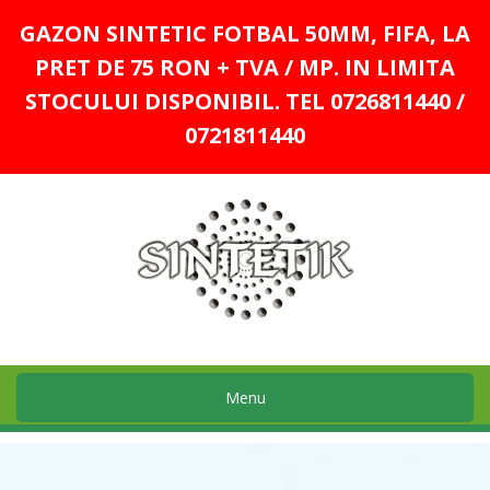
GAZON SINTETIC FOTBAL 50MM, FIFA, LA
PRET DE 75 RON + TVA / MP. IN LIMITA
STOCULUI DISPONIBIL. TEL 0726811440 /
0721811440
Menu