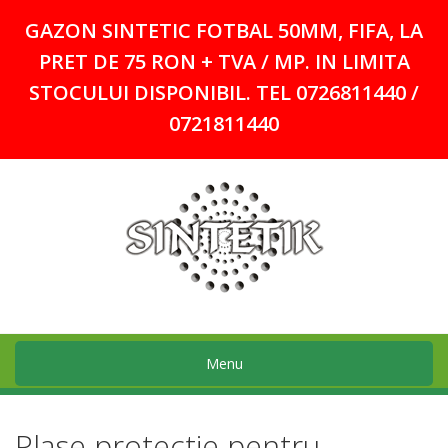
GAZON SINTETIC FOTBAL 50MM, FIFA, LA
PRET DE 75 RON + TVA / MP. IN LIMITA
STOCULUI DISPONIBIL. TEL 0726811440 /
0721811440
Menu
Plase protectie pentru