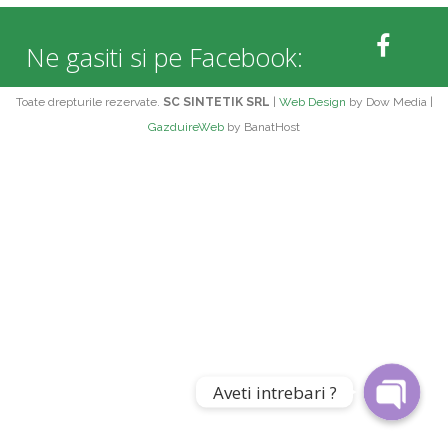
Ne gasiti si pe Facebook:
Toate drepturile rezervate.
SC SINTETIK SRL
|
Web Design
by Dow Media |
GazduireWeb
by BanatHost
Phone
WhatsApp
Aveti intrebari ?