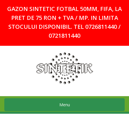
GAZON SINTETIC FOTBAL 50MM, FIFA, LA
PRET DE 75 RON + TVA / MP. IN LIMITA
STOCULUI DISPONIBIL. TEL 0726811440 /
0721811440
Menu