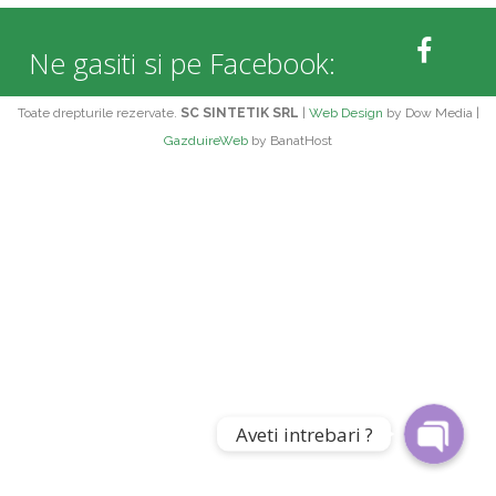
Ne gasiti si pe Facebook:
Toate drepturile rezervate.
SC SINTETIK SRL
|
Web Design
by Dow Media |
GazduireWeb
by BanatHost
Phone
WhatsApp
Aveti intrebari ?