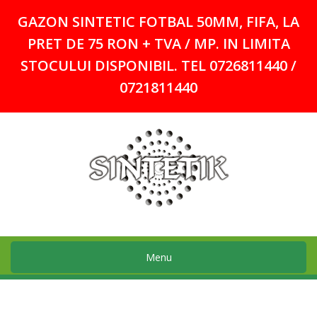
GAZON SINTETIC FOTBAL 50MM, FIFA, LA
PRET DE 75 RON + TVA / MP. IN LIMITA
STOCULUI DISPONIBIL. TEL 0726811440 /
0721811440
Menu